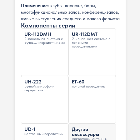
Применение:
клубы, караоке, бары,
многофункциональных залов, конференц-залов,
живые выступления среднего и малого формата.
Компоненты серии
UR-112DMH
UR-112DMT
2-канальная система с
2-канальная система с
ручными передатчиками
поясными
передатчиками
UH-222
ET-60
ручной микрофон-
поясной передатчик
передатчик
UD-1
Другие
аксессуары
настольный передатчик
микрофоны, антенны,