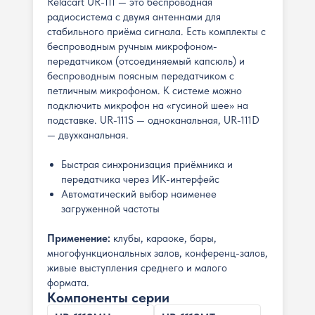
Relacart UR-111 — это беспроводная
радиосистема с двумя антеннами для
стабильного приёма сигнала. Есть комплекты с
беспроводным ручным микрофоном-
передатчиком (отсоединяемый капсюль) и
беспроводным поясным передатчиком с
петличным микрофоном. К системе можно
подключить микрофон на «гусиной шее» на
подставке. UR-111S — одноканальная, UR-111D
— двухканальная.
Быстрая синхронизация приёмника и
передатчика через ИК-интерфейс
Автоматический выбор наименее
загруженной частоты
Применение:
клубы, караоке, бары,
многофункциональных залов, конференц-залов,
живые выступления среднего и малого
формата.
Компоненты серии