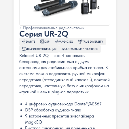
> Профессиональные радиосистемы
Серия UR-2Q
DANTE
DSP
MAGIC EQ
TRUE DIVERSITY
ИК-СИНХРОНИЗАЦИЯ
АВТО-ВЫБОР ЧАСТОТЫ
Relacart UR-2Q — это 4-канальная
беспроводная радиосистема с двумя
антеннами для стабильного приёма сигнала. К
системе можно подключить ручной микрофон-
передатчик (отсоединяемый капсюль), поясной
передатчик, настольную базу с микрофоном на
«гусиной шее» и plug-on передатчик.
4 цифровых аудиовыхода Dante™/AES67
DSP обработка аудиосигнала
9 встроенных пресетов эквалайзера
MagicEQ
Быстрая синхронизация приёмника и