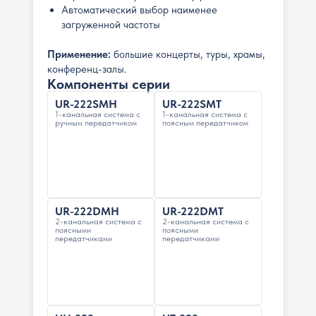
Автоматический выбор наименее
загруженной частоты
Применение:
большие концерты, туры, храмы,
конференц-залы.
Компоненты серии
UR-222SMH
UR-222SMT
1-канальная система с
1-канальная система с
ручным передатчиком
поясным передатчиком
UR-222DMH
UR-222DMT
2-канальная система с
2-канальная система с
поясными
поясными
передатчиками
передатчиками