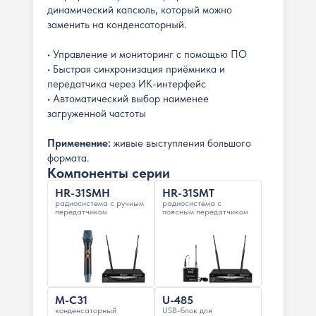
динамический капсюль, который можно
заменить на конденсаторный.
• Управление и мониторинг с помощью ПО
• Быстрая синхронизация приёмника и
передатчика через ИК-интерфейс
• Автоматический выбор наименее
загруженной частоты
Применение:
живые выступления большого
формата.
Компоненты серии
HR-31SMH
HR-31SMT
радиосистема с ручным
радиосистема с
передатчиком
поясным передатчиком
M-C31
U-485
конденсаторный
USB-блок для