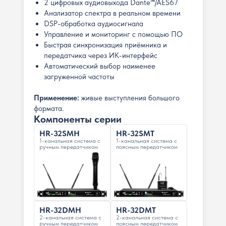
2 цифровых аудиовыхода Dante™/AES67
Анализатор спектра в реальном времени
DSP-обработка аудиосигнала
Управление и мониторинг с помощью ПО
Быстрая синхронизация приёмника и
передатчика через ИК-интерфейс
Автоматический выбор наименее
загруженной частоты
Применение:
живые выступления большого
формата.
Компоненты серии
HR-32SMH
HR-32SMT
1-канальная система с
1-канальная система с
ручным передатчиком
поясным передатчиком
HR-32DMH
HR-32DMT
2-канальная система с
2-канальная система с
ручным передатчиком
поясным передатчиком