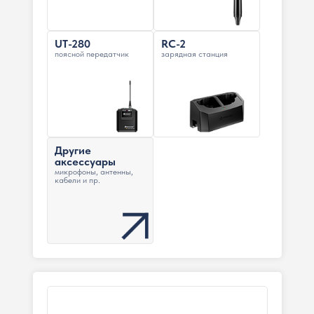
UT-280
RC-2
поясной передатчик
зарядная станция
Другие
аксессуары
микрофоны, антенны,
кабели и пр.