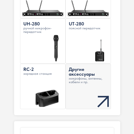
UH-280
UT-280
ручной микрофон-
поясной передатчик
передатчик
RC-2
Другие
аксессуары
зарядная станция
микрофоны, антенны,
кабели и пр.