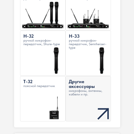
H-32
H-33
ручной микрофон-
ручной микрофон-
передатчик, Shure-type
передатчик, Sennheiser-
type
T-32
Другие
аксессуары
поясной передатчик
микрофоны, антенны,
кабели и пр.