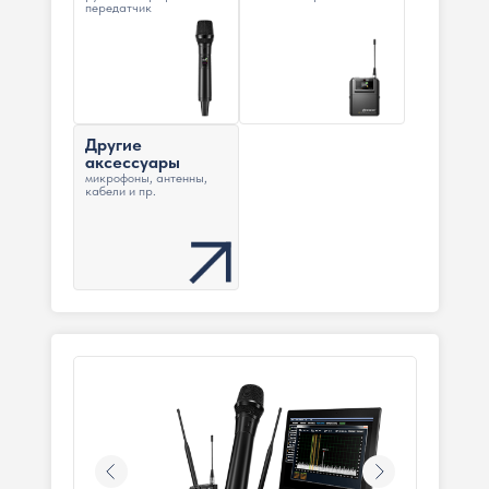
передатчик
Другие
аксессуары
микрофоны, антенны,
кабели и пр.