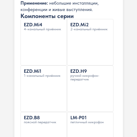
Применение:
небольшие инсталляции,
конференции и живые выступления.
Компоненты серии
EZD.Mi4
EZD.Mi2
4-канальный приёмник
2-канальный приёмник
EZD.Mi1
EZD.H9
1-канальный приёмник
ручной микрофон-
передатчик
EZD.B8
LM-P01
поясной передатчик
петличный микрофон